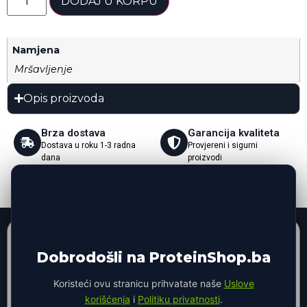
DODAJ U KORPU
Namjena
Mršavljenje
Opis proizvoda
Brza dostava
Garancija kvaliteta
Dostava u roku 1-3 radna
Provjereni i sigurni
dana
proizvodi
Povrat robe
Sigurna kupovina
Mogućnost povrata robe
Zaštićeno online plaćanje
100% PREMIUM AZGARD WHEY (908G)
WHEY PROTEIN
Dobrodošli na ProteinShop.ba
Koristeći ovu stranicu prihvatate naše
Uslove
korišćenja
i
Politiku privatnosti
.