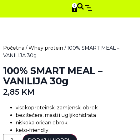
0
SMART STACKS
Početna
/
Whey protein
/ 100% SMART MEAL –
VANILIJA 30g
100% SMART MEAL –
VANILIJA 30g
2,85
KM
visokoproteinski zamjenski obrok
bez šećera, masti i ugljikohidrata
niskokaloričan obrok
keto-friendly