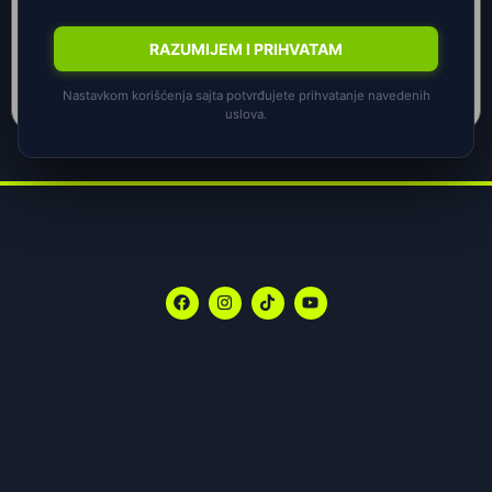
RAZUMIJEM I PRIHVATAM
65,00
KM
–
68,00
KM
Nastavkom korišćenja sajta potvrđujete prihvatanje navedenih
POGLEDAJ PROIZVOD
uslova.