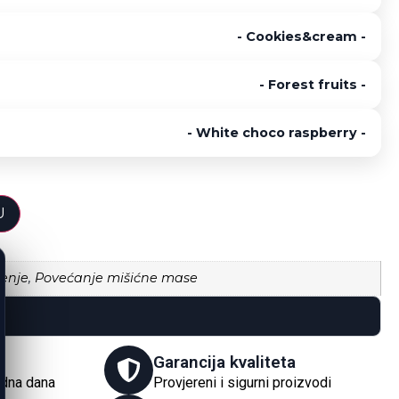
-
Cookies&cream
-
-
Forest fruits
-
-
White choco raspberry
-
U
jenje
,
Povećanje mišićne mase
Garancija kvaliteta
adna dana
Provjereni i sigurni proizvodi