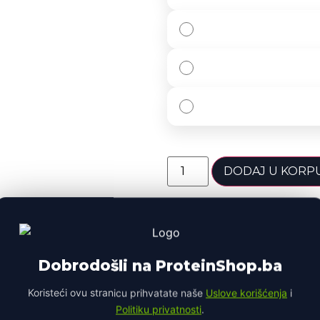
DODAJ U KORP
Namjena
Mršavl
Opis proizvoda
Dobrodošli na ProteinShop.ba
Brza dostava
Koristeći ovu stranicu prihvatate naše
Uslove korišćenja
i
Dostava u roku 1-3 r
Politiku privatnosti
.