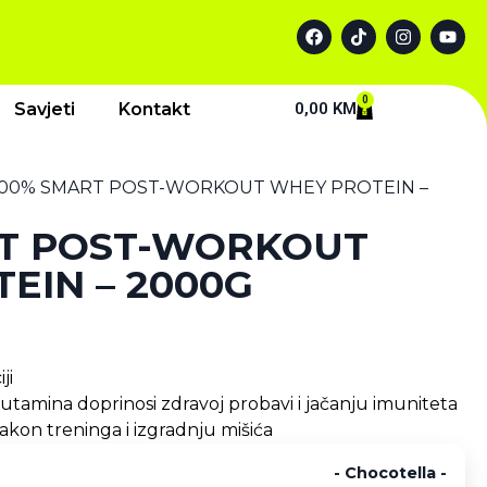
0
Savjeti
Kontakt
0,00
KM
100% SMART POST-WORKOUT WHEY PROTEIN –
RT POST-WORKOUT
EIN – 2000G
ji
tamina doprinosi zdravoj probavi i jačanju imuniteta
akon treninga i izgradnju mišića
-
Chocotella
-