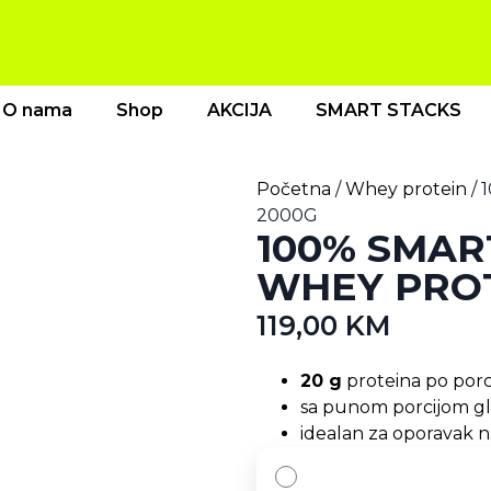
O nama
Shop
AKCIJA
SMART STACKS
Početna
/
Whey protein
/ 
2000G
100% SMA
WHEY PROT
119,00
KM
20 g
proteina po porci
sa punom porcijom glu
idealan za oporavak n