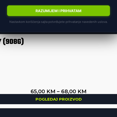
Povrat robe
Mogućnost povrata r
RAZUMIJEM I PRIHVATAM
Nastavkom korišćenja sajta potvrđujete prihvatanje navedenih uslova.
 (908G)
65,00
KM
–
68,00
KM
POGLEDAJ PROIZVOD