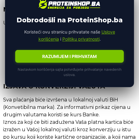
NAČINI PLAĆANJA
Dobrodošli na ProteinShop.ba
U mogućnosti ste da odaberete:
Koristeći ovu stranicu prihvatate naše
Uslove
plaćanje pouzećem gotovinski u trenutku
korišćenja
i
Politiku privatnosti
.
isporuke
RAZUMIJEM I PRIHVATAM
platnim karticama(
VISA, MAESTRO ili
MASTERCARD
) tokom procesa kupovine
Nastavkom korišćenja sajta potvrđujete prihvatanje navedenih
na sajtu
uslova.
IZJAVA O KONVERZIJI VALUTA
Sva plaćanja biće izvršena u lokalnoj valuti BiH
(Konvetibilna marka). Za informativni prikaz cijena u
drugim valutama koristi se kurs Banke.
Iznos za koji će biti zadužena Vaša platna kartica biće
izražen u Vašoj lokalnoj valuti kroz konverziju u istu
po kursu koji koriste kartične organizacije, a koji nama