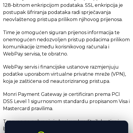
128-bitnom enkripcijom podataka. SSL enkripcija je
postupak šifriranja podataka radi sprječavanja
neovlaštenog pristupa prilikom njihovog prijenosa.
Time je omogućen siguran prijenos informacija te
onemogućen nedozvoljen pristup podacima prilikom
komunikacije između korisnikovog računala i
WebPay servisa, te obratno.
WebPay servis i financijske ustanove razmjenjuju
podatke uporabom virtualne privatne mreže (VPN),
koja je zaštićena od neautoriziranog pristupa.
Monri Payment Gateway je certificiran prema PCI
DSS Level 1 sigurnosnom standardu propisanom Visa i
Mastercard pravilima.
Trgovac ne pohranjuje brojeve kreditnih kartica i
brojevi nisu dostupni neovlaštenim osobama.