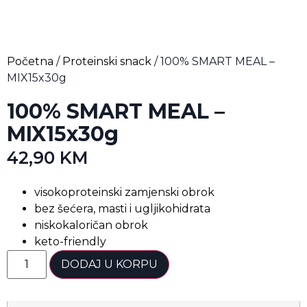
Početna
/
Proteinski snack
/ 100% SMART MEAL –
MIX15x30g
100% SMART MEAL –
MIX15x30g
42,90
KM
visokoproteinski zamjenski obrok
bez šećera, masti i ugljikohidrata
niskokaloričan obrok
keto-friendly
DODAJ U KORPU