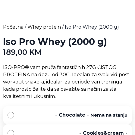
Početna
/
Whey protein
/ Iso Pro Whey (2000 g)
Iso Pro Whey (2000 g)
189,00
KM
ISO-PRO® vam pruža fantastičnih 27G ČISTOG
PROTEINA na dozu od 30G. Idealan za svaki vid post-
workout shake-a, idealan za periode van treninga
kada prosto želite da se osvežite sa nečim zaista
kvalitetnim i ukusnim.
-
Chocolate
-
Nema na stanju
-
Cookies&cream
-