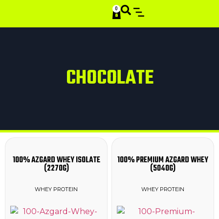
0
SMART STACKS
CHOCOLATE
100% AZGARD WHEY ISOLATE
100% PREMIUM AZGARD WHEY
(2270G)
(5040G)
WHEY PROTEIN
WHEY PROTEIN