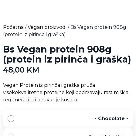
Početna
/
Vegan proizvodi
/ Bs Vegan protein 908g
(protein iz pirinča i graška)
Bs Vegan protein 908g
(protein iz pirinča i graška)
48,00
KM
Vegan Protein iz pirinča i graška pruža
visokokvalitetne proteine koji podržavaju rast mišića,
regeneraciju i očuvanje kostiju.
-
Chocolate
-