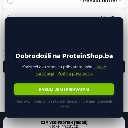
-
Penaut butter
-
-
Vanilla
-
DODAJ U KORPU
Dobrodošli na ProteinShop.ba
Opis proizvoda
Koristeći ovu stranicu prihvatate naše
Uslove
korišćenja
i
Politiku privatnosti
.
Brza dostava
Garancija kvaliteta
Dostava u roku 1-3 radna
Provjereni i sigurni
RAZUMIJEM I PRIHVATAM
dana
proizvodi
Povrat robe
Sigurna kupovina
Nastavkom korišćenja sajta potvrđujete prihvatanje navedenih
Mogućnost povrata robe
Zaštićeno online plaćanje
uslova.
X3M VEGI PROTEIN (1000G)
VEGAN PROIZVODI