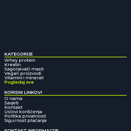
KATEGORIJE
Whey protein
Kreatin
Sagorjevači masti
Vegan proizvodi
Vitamini i minerali
Pogledaj sve
KORISNI LINKOVI
O nama
Savjeti
Kontakt
Uslovi korišćenja
Politika privatnosti
Sigurnost plaćanja
KONTAKT INFORMACIJE