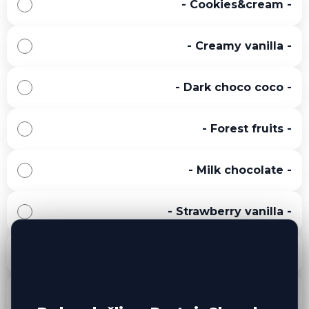
-
Cookies&cream
-
-
Creamy vanilla
-
-
Dark choco coco
-
-
Forest fruits
-
-
Milk chocolate
-
-
Strawberry vanilla
-
-
White choco coconut
-
-
White choco raspberry
-