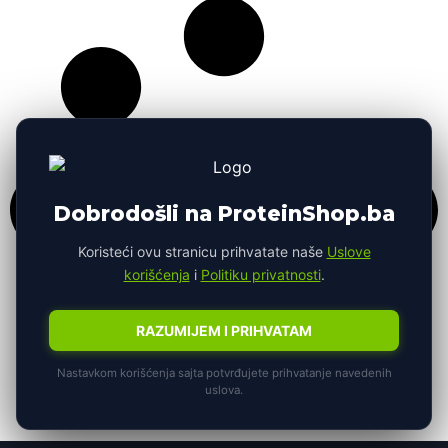
Dobrodošli na ProteinShop.ba
Koristeći ovu stranicu prihvatate naše
Uslove
korišćenja
i
Politiku privatnosti
.
RAZUMIJEM I PRIHVATAM
Nastavkom korišćenja sajta potvrđujete prihvatanje navedenih
uslova.