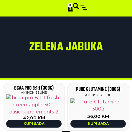
0
SMART STACKS
ZELENA JABUKA
BCAA PRO 8:1:1 (300G)
PURE GLUTAMINE (300G)
AMINOKISELINE
AMINOKISELINE
36,00
KM
42,00
KM
KUPI SADA
KUPI SADA