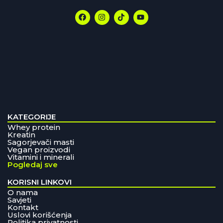
KATEGORIJE
Whey protein
Kreatin
Sagorjevači masti
Vegan proizvodi
Vitamini i minerali
Pogledaj sve
KORISNI LINKOVI
O nama
Savjeti
Kontakt
Uslovi korišćenja
Politika privatnosti