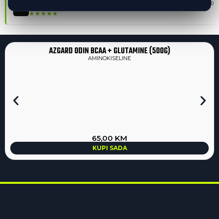
Brza narudžba i zadovoljan sam sa proizvodom. Imaju dost
Timur O.
TO
★
★
★
★
★
AZGARD ODIN BCAA + GLUTAMINE (500G)
AMINOKISELINE
65,00
KM
KUPI SADA