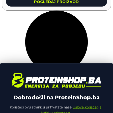
POGLEDAJ PROIZVOD
Dobrodošli na ProteinShop.ba
Koristeći ovu stranicu prihvatate naše
Uslove korišćenja
i
Politiku privatnosti
.