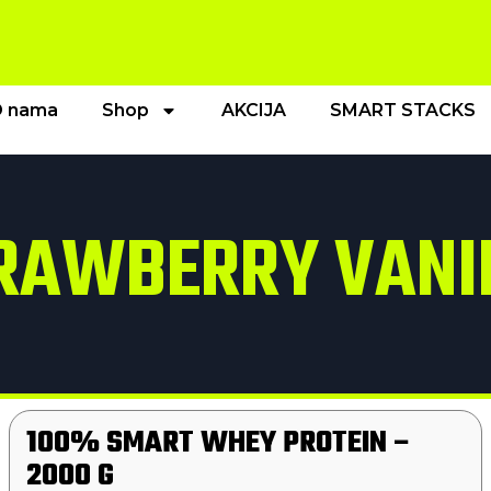
 nama
Shop
AKCIJA
SMART STACKS
RAWBERRY VANI
100% SMART WHEY PROTEIN –
2000 G