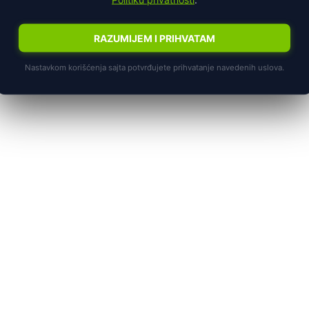
RAZUMIJEM I PRIHVATAM
Nastavkom korišćenja sajta potvrđujete prihvatanje navedenih uslova.