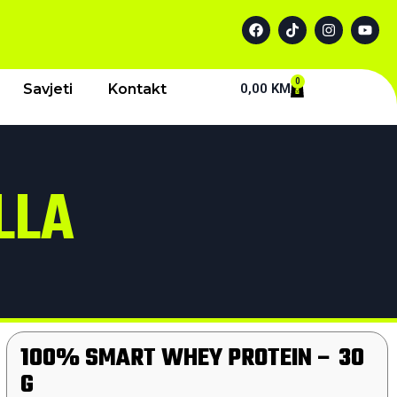
0
Savjeti
Kontakt
0,00
KM
LLA
100% SMART WHEY PROTEIN – 30
G