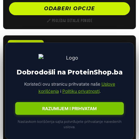
ODABERI OPCIJE
🔗 POGLEDAJ DETALJE PONUDE
-18%
UŠTEDA 39,00 KM
Dobrodošli na ProteinShop.ba
Koristeći ovu stranicu prihvatate naše
Uslove
korišćenja
i
Politiku privatnosti
.
RAZUMIJEM I PRIHVATAM
150
👁
osoba gleda ovu ponudu
STARTER PACK
Nastavkom korišćenja sajta potvrđujete prihvatanje navedenih
uslova.
100% Smart Whey Protein – 2000 g