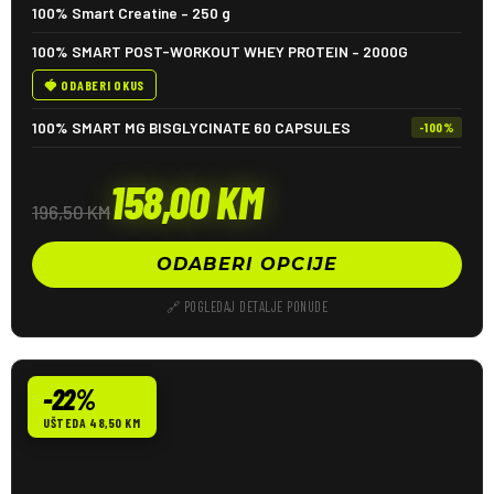
100% Smart Creatine – 250 g
100% SMART POST-WORKOUT WHEY PROTEIN – 2000G
🍓 ODABERI OKUS
100% SMART MG BISGLYCINATE 60 CAPSULES
-100%
158,00
KM
196,50
KM
ODABERI OPCIJE
🔗 POGLEDAJ DETALJE PONUDE
-22%
UŠTEDA 48,50 KM