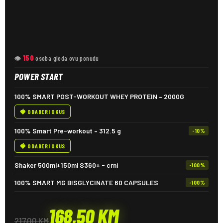
150
👁
osoba gleda ovu ponudu
POWER START
100% SMART POST-WORKOUT WHEY PROTEIN – 2000G
🍓 ODABERI OKUS
100% Smart Pre-workout – 312.5 g
-10%
🍓 ODABERI OKUS
Shaker 500ml+150ml S360+ - crni
-100%
100% SMART MG BISGLYCINATE 60 CAPSULES
-100%
168,50
KM
217,00
KM