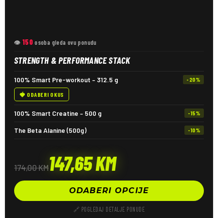
150
👁
osoba gleda ovu ponudu
STRENGTH & PERFORMANCE STACK
100% Smart Pre-workout – 312.5 g
-20%
🍓 ODABERI OKUS
100% Smart Creatine – 500 g
-15%
The Beta Alanine (500g)
-10%
147,65
KM
174,00
KM
ODABERI OPCIJE
🔗 POGLEDAJ DETALJE PONUDE