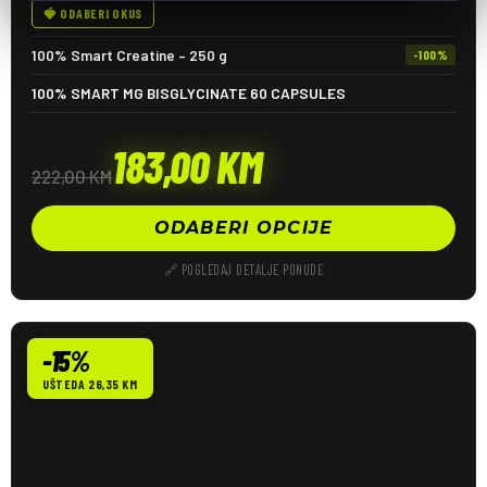
🍓 ODABERI OKUS
100% Smart Creatine – 250 g
-100%
100% SMART MG BISGLYCINATE 60 CAPSULES
183,00
KM
222,00
KM
ODABERI OPCIJE
🔗 POGLEDAJ DETALJE PONUDE
-15%
UŠTEDA 26,35 KM