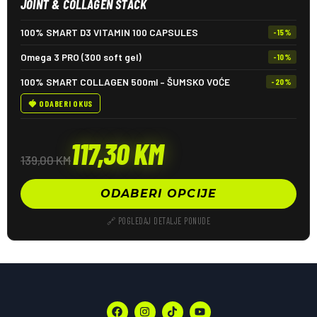
JOINT & COLLAGEN STACK
100% SMART D3 VITAMIN 100 CAPSULES
-15%
Omega 3 PRO (300 soft gel)
-10%
100% SMART COLLAGEN 500ml – ŠUMSKO VOĆE
-20%
🍓 ODABERI OKUS
117,30
KM
139,00
KM
ODABERI OPCIJE
🔗 POGLEDAJ DETALJE PONUDE