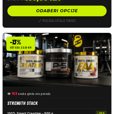
ODABERI OPCIJE
🔗 POGLEDAJ DETALJE PONUDE
-13%
UŠTEDA 23,10 KM
150
👁
osoba gleda ovu ponudu
STRENGTH STACK
100% Smart Creatine – 500 g
-25%