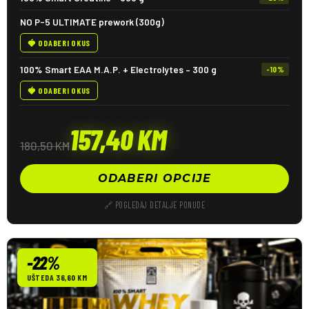
NO P-5 ULTIMATE prework (300g)
🍓 ODABERI OKUS
100% Smart EAA M.A.P. + Electrolytes – 300 g
-10%
🍓 ODABERI OKUS
157,40
KM
180,50
KM
ODABERI OPCIJE
🔗 POGLEDAJ DETALJE PONUDE
-22%
UŠTEDA 36,60 KM