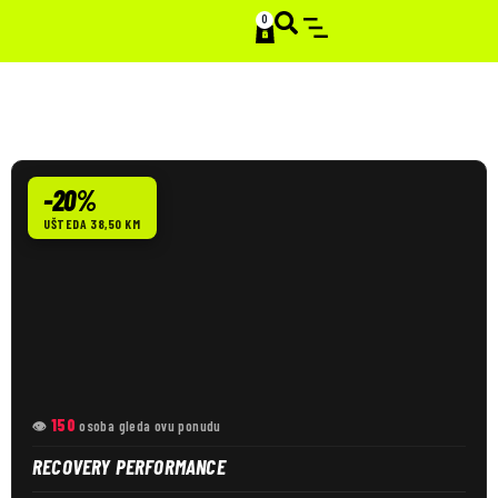
0
SMART STACKS
test
-20%
UŠTEDA 38,50 KM
150
👁
osoba gleda ovu ponudu
RECOVERY PERFORMANCE