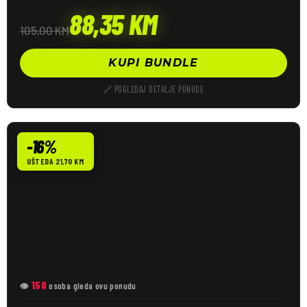
88,35
KM
105,00
KM
KUPI BUNDLE
🔗 POGLEDAJ DETALJE PONUDE
-16%
UŠTEDA 21,70 KM
150
👁
osoba gleda ovu ponudu