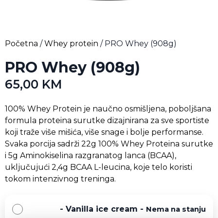
Početna
/
Whey protein
/ PRO Whey (908g)
PRO Whey (908g)
65,00
KM
100% Whey Protein je naučno osmišljena, poboljšana
formula proteina surutke dizajnirana za sve sportiste
koji traže više mišića, više snage i bolje performanse.
Svaka porcija sadrži 22g 100% Whey Proteina surutke
i 5g Aminokiselina razgranatog lanca (BCAA),
uključujući 2,4g BCAA L-leucina, koje telo koristi
tokom intenzivnog treninga.
-
Vanilla ice cream
-
Nema na stanju