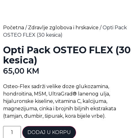
Početna
/
Zdravlje zglobova i hrskavice
/ Opti Pack
OSTEO FLEX (30 kesica)
Opti Pack OSTEO FLEX (30
kesica)
65,00
KM
Osteo-Flex sadrži velike doze glukozamina,
hondroitina, MSM, UltraGrad® lanenog ulja,
hijaluronske kiseline, vitamina C, kalcijuma,
magnezijuma, cinka i brojnih biljnih ekstrakata
(tamjan, đumbir, šipurak, kora bijele vrbe).
DODAJ U KORPU