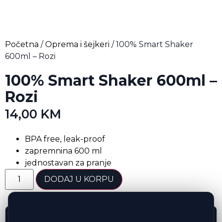
Početna
/
Oprema i šejkeri
/ 100% Smart Shaker
600ml – Rozi
100% Smart Shaker 600ml –
Rozi
14,00
KM
BPA free, leak-proof
zapremnina 600 ml
jednostavan za pranje
DODAJ U KORPU
Opis proizvoda