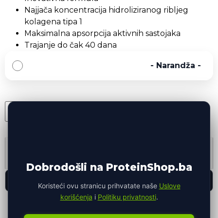
Najjača koncentracija hidroliziranog ribljeg
kolagena tipa 1
Maksimalna apsorpcija aktivnih sastojaka
Trajanje do čak 40 dana
-
Narandža
-
DODAJ U KORPU
Namjena
Zdravlje
Dobrodošli na ProteinShop.ba
Opis proizvoda
Koristeći ovu stranicu prihvatate naše
Uslove
korišćenja
i
Politiku privatnosti
.
Brza dostava
Garancija kvaliteta
Dostava u roku 1-3 radna
Provjereni i sigurni