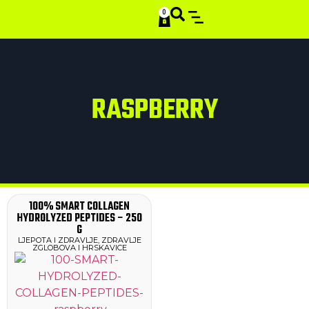
0
SMART STACKS
RASPBERRY
100% SMART COLLAGEN
HYDROLYZED PEPTIDES – 250
G
LJEPOTA I ZDRAVLJE
,
ZDRAVLJE
ZGLOBOVA I HRSKAVICE