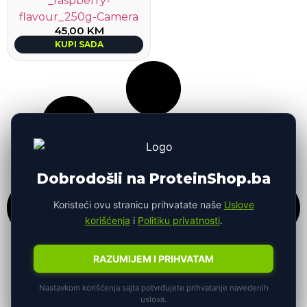
45,00
KM
KUPI SADA
Dobrodošli na ProteinShop.ba
Koristeći ovu stranicu prihvatate naše
Uslove
korišćenja
i
Politiku privatnosti
.
RAZUMIJEM I PRIHVATAM
Nastavkom korišćenja sajta potvrđujete prihvatanje navedenih
uslova.