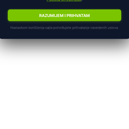
RAZUMIJEM I PRIHVATAM
Nastavkom korišćenja sajta potvrđujete prihvatanje navedenih uslova.