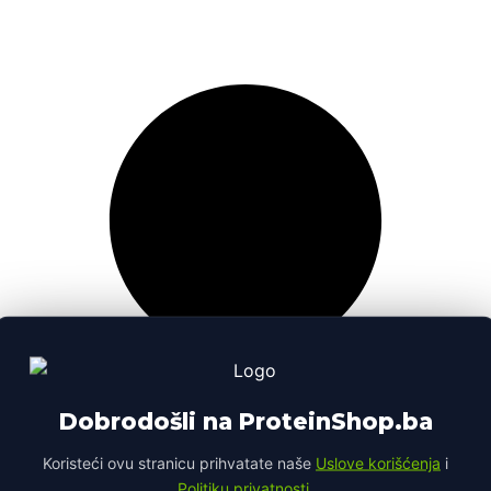
Dobrodošli na ProteinShop.ba
Koristeći ovu stranicu prihvatate naše
Uslove korišćenja
i
Politiku privatnosti
.