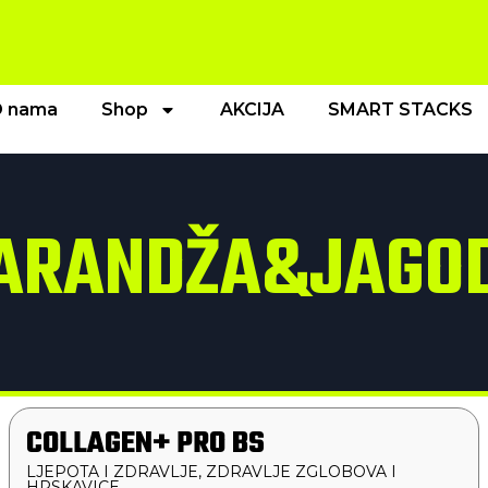
 nama
Shop
AKCIJA
SMART STACKS
ARANDŽA&JAGO
COLLAGEN+ PRO BS
LJEPOTA I ZDRAVLJE
,
ZDRAVLJE ZGLOBOVA I
HRSKAVICE