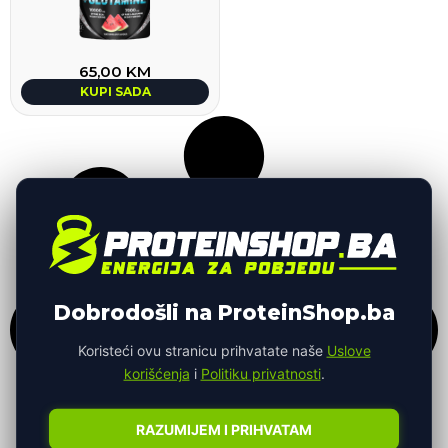
65,00
KM
KUPI SADA
Dobrodošli na ProteinShop.ba
Koristeći ovu stranicu prihvatate naše
Uslove
korišćenja
i
Politiku privatnosti
.
RAZUMIJEM I PRIHVATAM