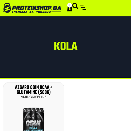
0
SMART STACKS
KOLA
AZGARD ODIN BCAA +
GLUTAMINE (500G)
AMINOKISELINE