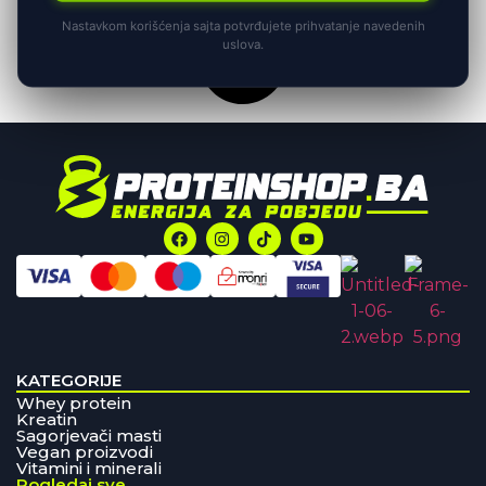
Nastavkom korišćenja sajta potvrđujete prihvatanje navedenih
uslova.
KATEGORIJE
Whey protein
Kreatin
Sagorjevači masti
Vegan proizvodi
Vitamini i minerali
Pogledaj sve