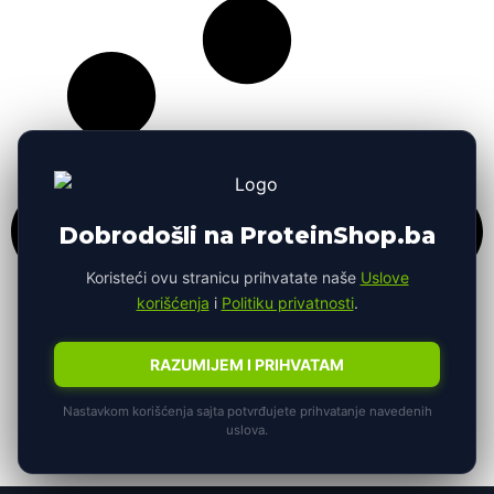
Dobrodošli na ProteinShop.ba
Koristeći ovu stranicu prihvatate naše
Uslove
korišćenja
i
Politiku privatnosti
.
RAZUMIJEM I PRIHVATAM
Nastavkom korišćenja sajta potvrđujete prihvatanje navedenih
uslova.