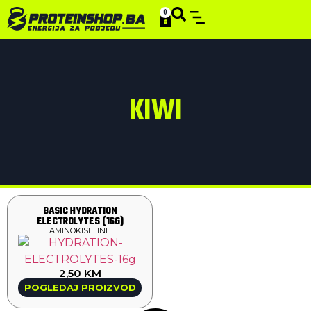
0
KIWI
BASIC HYDRATION
ELECTROLYTES (16G)
AMINOKISELINE
2,50
KM
POGLEDAJ PROIZVOD