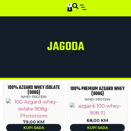
0
SMART STACKS
JAGODA
100% AZGARD WHEY ISOLATE
100% PREMIUM AZGARD WHEY
(908G)
(908G)
WHEY PROTEIN
WHEY PROTEIN
68,00
KM
79,00
KM
KUPI SADA
KUPI SADA