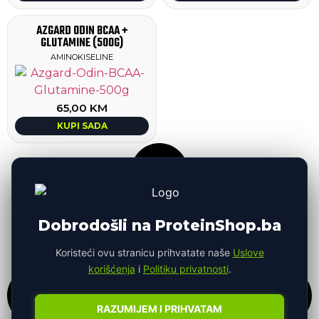
AZGARD ODIN BCAA +
GLUTAMINE (500G)
AMINOKISELINE
65,00
KM
KUPI SADA
Dobrodošli na ProteinShop.ba
Koristeći ovu stranicu prihvatate naše
Uslove
korišćenja
i
Politiku privatnosti
.
RAZUMIJEM I PRIHVATAM