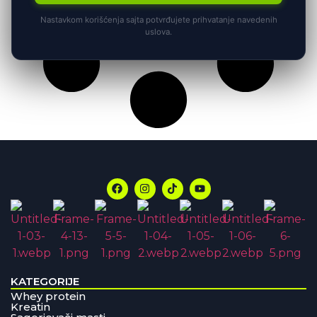
Nastavkom korišćenja sajta potvrđujete prihvatanje navedenih
uslova.
KATEGORIJE
Whey protein
Kreatin