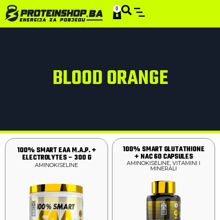
0
BLOOD ORANGE
100% SMART GLUTATHIONE
100% SMART EAA M.A.P. +
+ NAC 60 CAPSULES
ELECTROLYTES – 300 G
AMINOKISELINE
,
VITAMINI I
AMINOKISELINE
MINERALI