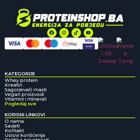
KATEGORIJE
Whey protein
Kreatin
Sagorjevači masti
Vegan proizvodi
Vitamini i minerali
Pogledaj sve
KORISNI LINKOVI
O nama
Savjeti
Kontakt
Uslovi korišćenja
Politika privatnosti