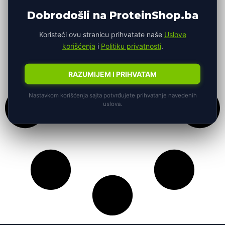
Dobrodošli na ProteinShop.ba
Koristeći ovu stranicu prihvatate naše
Uslove
korišćenja
i
Politiku privatnosti
.
RAZUMIJEM I PRIHVATAM
Nastavkom korišćenja sajta potvrđujete prihvatanje navedenih
uslova.