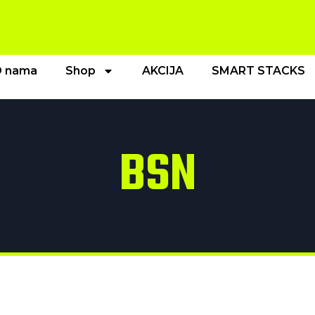
 nama
Shop
AKCIJA
SMART STACKS
BSN