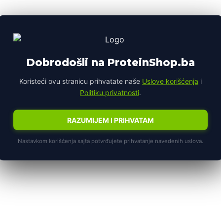
Dobrodošli na ProteinShop.ba
Koristeći ovu stranicu prihvatate naše
Uslove korišćenja
i
Politiku privatnosti
.
RAZUMIJEM I PRIHVATAM
Nastavkom korišćenja sajta potvrđujete prihvatanje navedenih uslova.